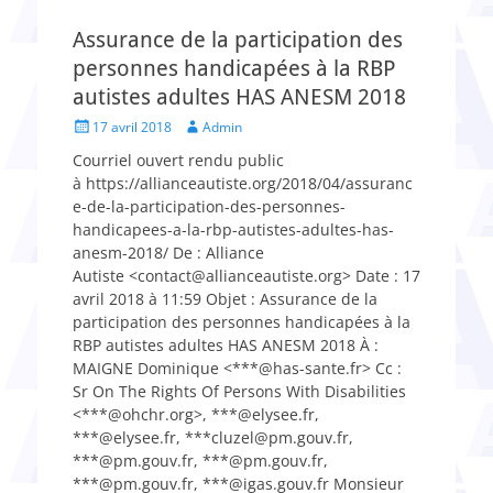
Assurance de la participation des
personnes handicapées à la RBP
autistes adultes HAS ANESM 2018
Posted
Author
17 avril 2018
Admin
on
Courriel ouvert rendu public
à https://allianceautiste.org/2018/04/assuranc
e-de-la-participation-des-personnes-
handicapees-a-la-rbp-autistes-adultes-has-
anesm-2018/ De : Alliance
Autiste <contact@allianceautiste.org> Date : 17
avril 2018 à 11:59 Objet : Assurance de la
participation des personnes handicapées à la
RBP autistes adultes HAS ANESM 2018 À :
MAIGNE Dominique <***@has-sante.fr> Cc :
Sr On The Rights Of Persons With Disabilities
<***@ohchr.org>, ***@elysee.fr,
***@elysee.fr, ***cluzel@pm.gouv.fr,
***@pm.gouv.fr, ***@pm.gouv.fr,
***@pm.gouv.fr, ***@igas.gouv.fr Monsieur