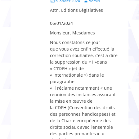
Posted
Author
6 janvier 2024
Admin
on
Attn. Editions Législatives
06/01/2024
Monsieur, Mesdames
Nous constatons ce jour
que vous avez enfin effectué la
correction souhaitée, c’est à dire
la suppression du « I »dans
« C’I’DPH » (et de
« internationale ») dans le
paragraphe
« Il réclame notamment « une
réunion des instances assurant
la mise en œuvre de
la CDPH [Convention des droits
des personnes handicapées] et
de la Charte européenne des
droits sociaux avec l’ensemble
des parties prenantes ». »