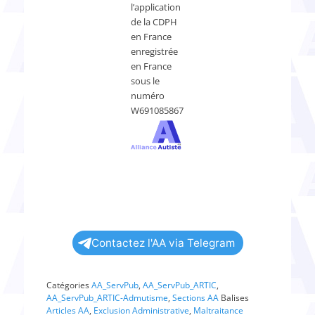
l’application
de la CDPH
en France
enregistrée
en France
sous le
numéro
W691085867
Contactez l'AA via Telegram
Catégories
AA_ServPub
,
AA_ServPub_ARTIC
,
AA_ServPub_ARTIC-Admutisme
,
Sections AA
Balises
Articles AA
,
Exclusion Administrative
,
Maltraitance