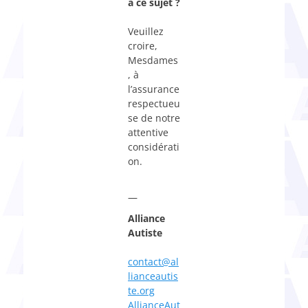
à ce sujet ?
Veuillez
croire,
Mesdames
, à
l’assurance
respectueu
se de notre
attentive
considérati
on.
—
Alliance
Autiste
contact@al
lianceautis
te.org
AllianceAut