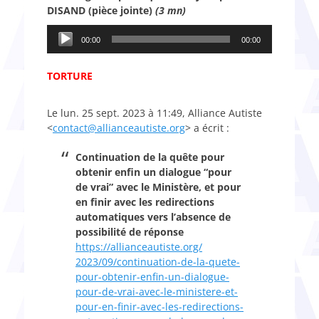
DISAND (pièce jointe)
(3 mn)
Lecteur
00:00
00:00
audio
TORTURE
Le lun. 25 sept. 2023 à 11:49, Alliance Autiste
<
contact@allianceautiste.org
> a écrit :
Continuation de la quête pour
obtenir enfin un dialogue “pour
de vrai” avec le Ministère, et pour
en finir avec les redirections
automatiques vers l’absence de
possibilité de réponse
https://allianceautiste.org/
2023/09/continuation-de-la-
quete-
pour-obtenir-enfin-un-
dialogue-
pour-de-vrai-avec-le-
ministere-et-
pour-en-finir-
avec-les-redirections-