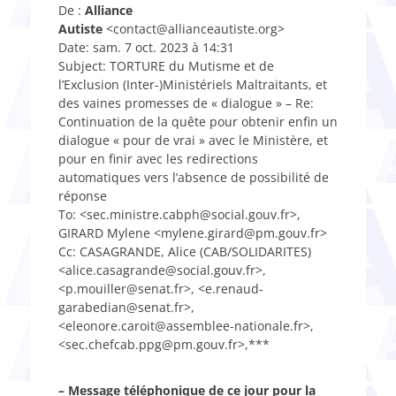
De :
Alliance
Autiste
<contact@allianceautiste.org>
Date: sam. 7 oct. 2023 à 14:31
Subject: TORTURE du Mutisme et de
l’Exclusion (Inter-)Ministériels Maltraitants, et
des vaines promesses de « dialogue » – Re:
Continuation de la quête pour obtenir enfin un
dialogue « pour de vrai » avec le Ministère, et
pour en finir avec les redirections
automatiques vers l’absence de possibilité de
réponse
To: <sec.ministre.cabph@social.gouv.fr>,
GIRARD Mylene <mylene.girard@pm.gouv.fr>
Cc: CASAGRANDE, Alice (CAB/SOLIDARITES)
<alice.casagrande@social.gouv.fr>,
<p.mouiller@senat.fr>, <e.renaud-
garabedian@senat.fr>,
<eleonore.caroit@assemblee-nationale.fr>,
<sec.chefcab.ppg@pm.gouv.fr>,***
– Message téléphonique de ce jour pour la