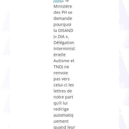
joint
)
, le
Ministère
des PH se
demande
pourquoi
la DISAND
(« DIA »,
Délégation
Interminist
érielle
Autisme et
TND) ne
renvoie
pas vers
celui-ci les
lettres de
notre part
qu’il lui
redirige
automatiq
uement
quand leur