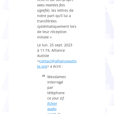
aveu maintes fois
signifié)
. les lettres de
notre part qu’il lui a
transférées
systématiquement lors
de leur réception
initiale »
Le lun. 25 sept. 2023
à 11:19, Alliance
Autiste
<
contact@allianceautis
te.org
> a écrit :
Mesdames
Interrogé
par
téléphone
ce jour
(cf.
fichier
audio