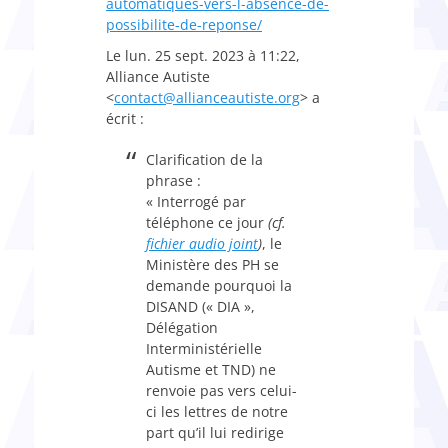
automatiques-vers-l-absence-
de-
possibilite-de-reponse/
Le lun. 25 sept. 2023 à 11:22,
Alliance Autiste
<
contact@allianceautiste.org
> a
écrit :
Clarification de la
phrase :
« Interrogé par
téléphone ce jour
(cf.
fichier audio joint
)
, le
Ministère des PH se
demande pourquoi la
DISAND (« DIA »,
Délégation
Interministérielle
Autisme et TND) ne
renvoie pas vers celui-
ci les lettres de notre
part qu’il lui redirige