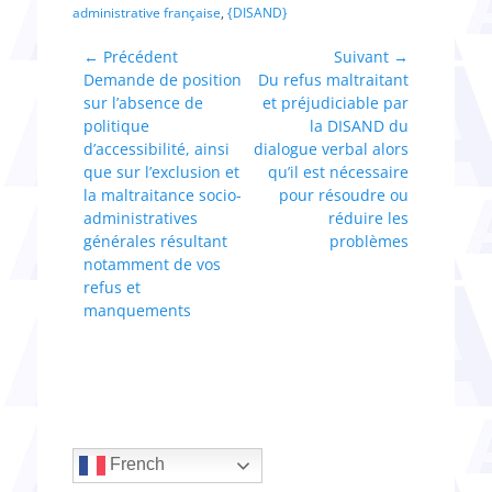
administrative française
,
{DISAND}
Navigation
← Précédent
Suivant →
Article
Article
Demande de position
Du refus maltraitant
de
précédent :
suivant :
sur l’absence de
et préjudiciable par
l’article
politique
la DISAND du
d’accessibilité, ainsi
dialogue verbal alors
que sur l’exclusion et
qu’il est nécessaire
la maltraitance socio-
pour résoudre ou
administratives
réduire les
générales résultant
problèmes
notamment de vos
refus et
manquements
French