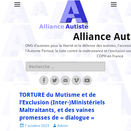
Alliance Aut
ONG d'autistes pour la liberté et la défense des autistes, l'access
l'Autisme Partout, la lutte contre la maltraitance et l'exclusion soc
CDPH en France
Rechercher :
Facebook
Twitter
Adresse
Vimeo
YouTube
de
contact
TORTURE du Mutisme et de
l’Exclusion (Inter-)Ministériels
Maltraitants, et des vaines
promesses de « dialogue »
Posted
Author
7 octobre 2023
Admin
on