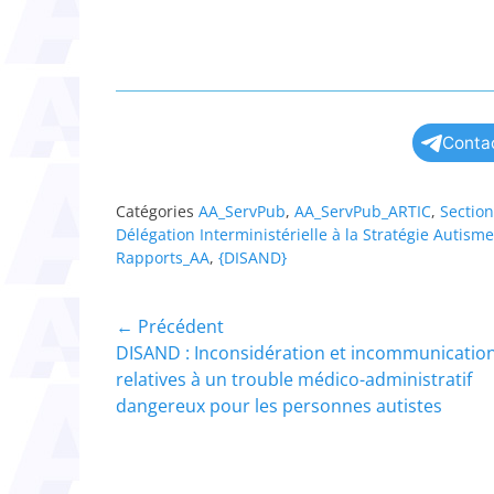
Contac
Catégories
AA_ServPub
,
AA_ServPub_ARTIC
,
Sectio
Délégation Interministérielle à la Stratégie Auti
Rapports_AA
,
{DISAND}
Navigation
← Précédent
Article
DISAND : Inconsidération et incommunicatio
de
précédent :
relatives à un trouble médico-administratif
l’article
dangereux pour les personnes autistes