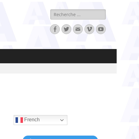
Rechercher :
Facebook
Twitter
Adresse
Vimeo
YouTube
de
contact
French