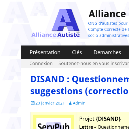
Alliance
ONG d'autistes pour la
Compte Correcte de l'
socio-administratives
Menu
Aller
Présentation
Clés
Démarches
au
principal
Menu
Aller
Connexion
Soutenez-nous en vous inscrivan
contenu
au
secondaire
contenu
DISAND : Questionneme
suggestions (correcti
Posted
Author
20 janvier 2021
Admin
on
Projet
{DISAND}
Lettre
« Questionnemen