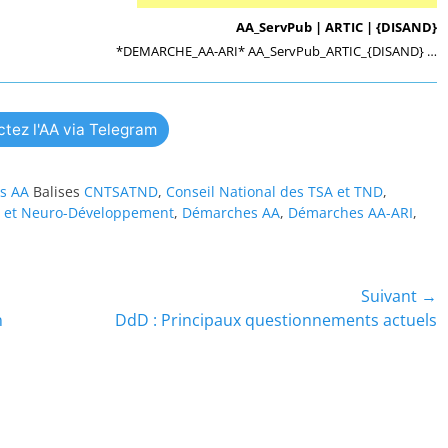
AA_ServPub | ARTIC | {DISAND}
*DEMARCHE_AA-ARI* AA_ServPub_ARTIC_{DISAND} …
tez l'AA via Telegram
ns AA
Balises
CNTSATND
,
Conseil National des TSA et TND
,
sme et Neuro-Développement
,
Démarches AA
,
Démarches AA-ARI
,
Suivant →
Article
n
DdD : Principaux questionnements actuels
suivant :