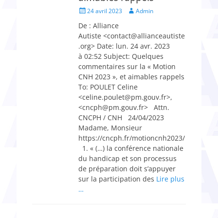
Posted
Author
24 avril 2023
Admin
on
De : Alliance
Autiste <contact@allianceautiste
.org> Date: lun. 24 avr. 2023
à 02:52 Subject: Quelques
commentaires sur la « Motion
CNH 2023 », et aimables rappels
To: POULET Celine
<celine.poulet@pm.gouv.fr>,
<cncph@pm.gouv.fr> Attn.
CNCPH / CNH​​ 24/04/2023
Madame, Monsieur
https://cncph.fr/motioncnh2023/
1. « (…) la conférence nationale
du handicap et son processus
de préparation doit s’appuyer
sur la participation des
Lire plus
…