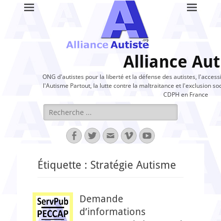
Alliance Aut
ONG d'autistes pour la liberté et la défense des autistes, l'access
l'Autisme Partout, la lutte contre la maltraitance et l'exclusion soc
CDPH en France
Rechercher :
Facebook
Twitter
Adresse
Vimeo
YouTube
de
contact
Étiquette :
Stratégie Autisme
​Demande
d’informations