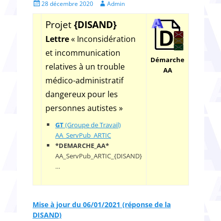
Posted
Author
28 décembre 2020
Admin
on
Projet
{DISAND}
Lettre
« Inconsidération
et incommunication
Démarche
relatives à un trouble
AA
médico-administratif
dangereux pour les
personnes autistes »
GT
(Groupe de Travail)
AA_ServPub_ARTIC
*DEMARCHE_AA*
AA_ServPub_ARTIC_{DISAND}
…
Mise à jour du 06/01/2021 (réponse de la
DISAND)