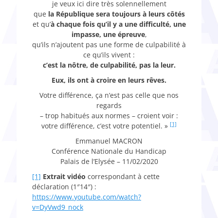
je veux ici dire très solennellement
que
la République sera toujours à leurs côtés
et qu’
à chaque fois qu’il y a une difficulté, une
impasse, une épreuve
,
qu’ils n’ajoutent pas une forme de culpabilité à
ce qu’ils vivent :
c’est la nôtre, de culpabilité, pas la leur.
Eux, ils ont à croire en leurs rêves.
Votre différence, ça n’est pas celle que nos
regards
– trop habitués aux normes – croient voir :
[1]
votre différence, c’est votre potentiel. »
Emmanuel MACRON
Conférence Nationale du Handicap
Palais de l’Elysée – 11/02/2020
[1]
Extrait
vidéo
correspondant à cette
déclaration (1″14″) :
https
://
www
.
youtube
.
com
/
watch
?
v
=
DyVwd
9_
nock