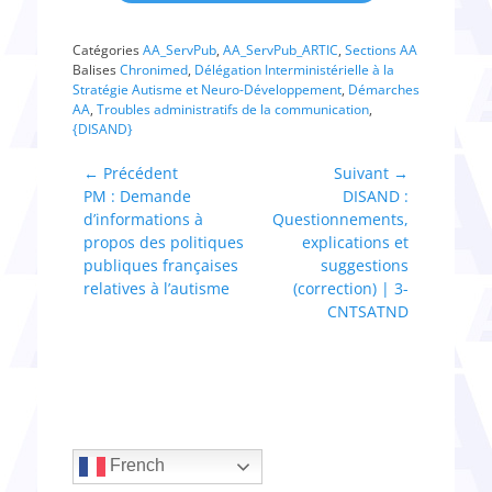
Catégories
AA_ServPub
,
AA_ServPub_ARTIC
,
Sections AA
Balises
Chronimed
,
Délégation Interministérielle à la
Stratégie Autisme et Neuro-Développement
,
Démarches
AA
,
Troubles administratifs de la communication
,
{DISAND}
Navigation
← Précédent
Suivant →
Article
Article
PM : Demande
DISAND :
de
précédent :
suivant :
d’informations à
Questionnements,
l’article
propos des politiques
explications et
publiques françaises
suggestions
relatives à l’autisme
(correction) | 3-
CNTSATND
French