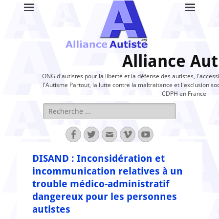
Alliance Aut
ONG d'autistes pour la liberté et la défense des autistes, l'access
l'Autisme Partout, la lutte contre la maltraitance et l'exclusion soc
CDPH en France
Rechercher :
Facebook
Twitter
Adresse
Vimeo
YouTube
de
contact
DISAND : Inconsidération et
incommunication relatives à un
trouble médico-administratif
dangereux pour les personnes
autistes