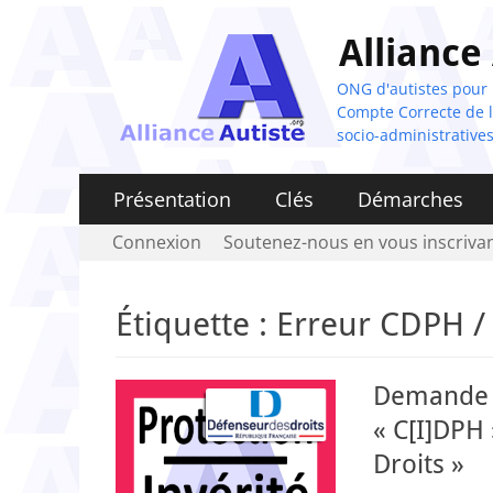
Alliance
ONG d'autistes pour la
Compte Correcte de l'
socio-administratives
Menu
Aller
Présentation
Clés
Démarches
au
principal
Menu
Aller
Connexion
Soutenez-nous en vous inscrivan
contenu
au
secondaire
contenu
Étiquette :
Erreur CDPH /
Demande d
« C[I]DPH 
Droits »