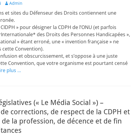
Author
4
Admin
ns et sites du Défenseur des Droits contiennent une
rronée.
 CIDPH » pour désigner la CDPH de l’ONU (et parfois
*Internationale* des Droits des Personnes Handicapées »,
national » étant erroné, une « invention française » ne
 cette Convention).
nfusion et obscurcissement, et s’oppose à une juste
ette Convention, que votre organisme est pourtant censé
ire plus …
égislatives (« Le Média Social ») –
e corrections, de respect de la CDPH et
 de la profession, de décence et de fin
itances