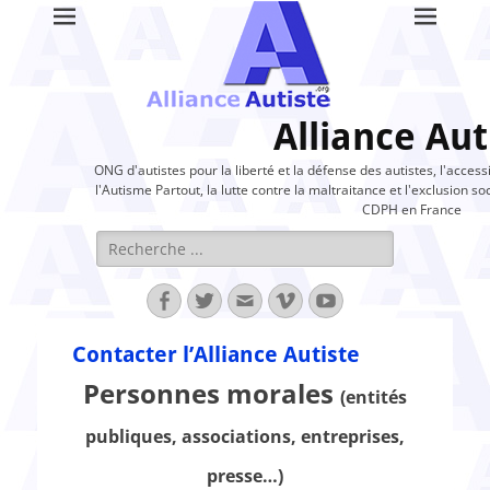
Alliance Aut
ONG d'autistes pour la liberté et la défense des autistes, l'access
l'Autisme Partout, la lutte contre la maltraitance et l'exclusion soc
CDPH en France
Rechercher :
Facebook
Twitter
Adresse
Vimeo
YouTube
de
contact
Contacter l’Alliance Autiste
Personnes morales
(entités
publiques, associations, entreprises,
presse…)