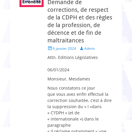
Demande de
corrections, de respect
de la CDPH et des règles
de la profession, de
décence et de fin de
maltraitances
Posted
Author
6 janvier 2024
Admin
on
Attn. Editions Législatives
06/01/2024
Monsieur, Mesdames
Nous constatons ce jour
que vous avez enfin effectué la
correction souhaitée, c’est à dire
la suppression du « I »dans
« C’I’DPH » (et de
« internationale ») dans le
paragraphe
« Il réclame notamment « une