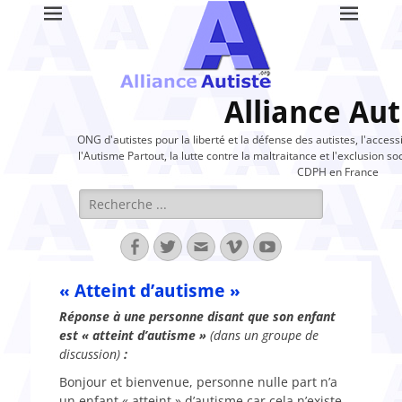
Alliance Aut
ONG d'autistes pour la liberté et la défense des autistes, l'access
l'Autisme Partout, la lutte contre la maltraitance et l'exclusion soc
CDPH en France
Rechercher :
Facebook
Twitter
Adresse
Vimeo
YouTube
de
contact
« Atteint d’autisme »
Réponse à une personne disant que son enfant
est « atteint d’autisme »
(dans un groupe de
discussion)
:
Bonjour et bienvenue, personne nulle part n’a
un enfant « atteint » d’autisme car cela n’existe