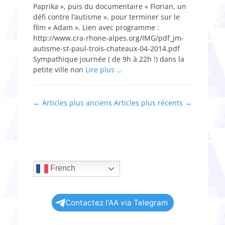
Paprika », puis du documentaire « Florian, un
défi contre l’autisme », pour terminer sur le
film « Adam ». Lien avec programme :
http://www.cra-rhone-alpes.org/IMG/pdf_jm-
autisme-st-paul-trois-chateaux-04-2014.pdf
Sympathique journée ( de 9h à 22h !) dans la
petite ville non
Lire plus …
Navigation
←
Articles plus anciens
Articles plus récents
→
des
articles
French
Contactez l'AA via Telegram