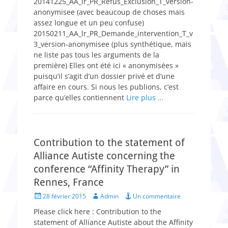
20141225_AA_lr_PR_Refus_Exclusion_T_version-
anonymisee (avec beaucoup de choses mais
assez longue et un peu confuse)
20150211_AA_lr_PR_Demande_intervention_T_v
3_version-anonymisee (plus synthétique, mais
ne liste pas tous les arguments de la
première) Elles ont été ici « anonymisées »
puisqu’il s’agit d’un dossier privé et d’une
affaire en cours. Si nous les publions, c’est
parce qu’elles contiennent
Lire plus …
Contribution to the statement of
Alliance Autiste concerning the
conference “Affinity Therapy” in
Rennes, France
Posted
Author
28 février 2015
Admin
Un commentaire
on
Please click here : Contribution to the
statement of Alliance Autiste about the Affinity