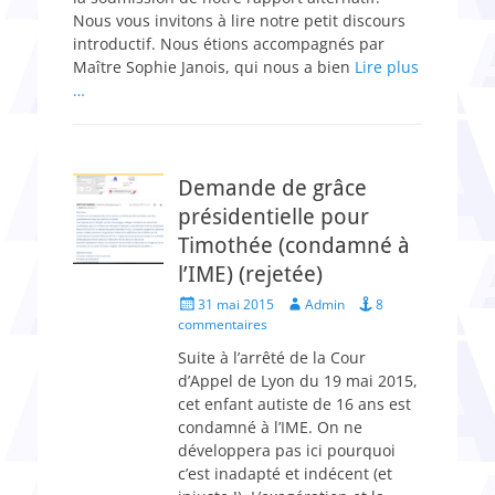
Nous vous invitons à lire notre petit discours
introductif. Nous étions accompagnés par
Maître Sophie Janois, qui nous a bien
Lire plus
…
Demande de grâce
présidentielle pour
Timothée (condamné à
l’IME) (rejetée)
Posted
Author
31 mai 2015
Admin
8
on
commentaires
Suite à l’arrêté de la Cour
d’Appel de Lyon du 19 mai 2015,
cet enfant autiste de 16 ans est
condamné à l’IME. On ne
développera pas ici pourquoi
c’est inadapté et indécent (et