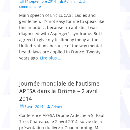
Posted
Author
14 septembre 2014
Admin
Un
on
commentaire
Main speech of Eric LUCAS : Ladies and
gentlemen, It’s not easy for me to speak like
this in public, because I’m autistic. I was
diagnosed with Asperger’s syndrome. But I
agreed to give my testimony today at the
United Nations because of the way mental
health laws are applied in France. Twenty
years ago,
Lire plus …
Journée mondiale de l’autisme
APESA dans la Drôme – 2 avril
2014
Posted
Author
3 avril 2014
Admin
on
Conférence APESA Drôme Ardèche à St Paul
Trois Châteaux, le 2 avril 2014, suivie de la
présentation du livre « Good morning, Mr