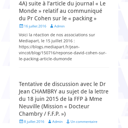
4A) suite à l’article du journal « Le
Monde » relatif au communiqué
du Pr Cohen sur le « packing »
Posted
Author
16 juillet 2016
Admin
on
Voici la réaction de nos associations sur
Mediapart, le 15 juillet 2016 :
https://blogs.mediapart.fr/jean-
vincot/blog/150716/reponse-david-cohen-sur-
le-packing-article-dumonde
Tentative de discussion avec le Dr
Jean CHAMBRY au sujet de la lettre
du 18 juin 2015 de la FFP à Mme
Neuville (Mission « Docteur
Chambry / F.F.P. »)
Posted
Author
8 juillet 2016
Admin
Un commentaire
on