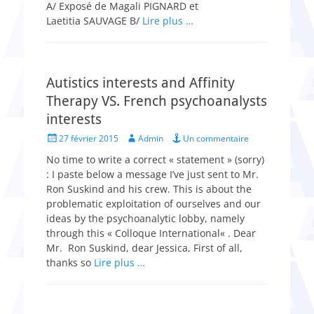
A/ Exposé de Magali PIGNARD et
Laetitia SAUVAGE B/
Lire plus …
Autistics interests and Affinity
Therapy VS. French psychoanalysts
interests
Posted
Author
27 février 2015
Admin
Un commentaire
on
No time to write a correct « statement » (sorry)
: I paste below a message I’ve just sent to Mr.
Ron Suskind and his crew. This is about the
problematic exploitation of ourselves and our
ideas by the psychoanalytic lobby, namely
through this « Colloque International« . Dear
Mr. Ron Suskind, dear Jessica, First of all,
thanks so
Lire plus …