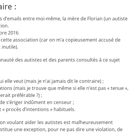
ire :
 d’emails entre moi-même, la mère de Florian (un autiste
tion.
mbre 2016
à cette association (car on m’a copieusement accusé de
inutile).
unauté des autistes et des parents consultés à ce sujet
 elle veut (mais je n’ai jamais dit le contraire) ;
ations (mais je trouve que même si elle n’est pas « tenue »,
rait préférable ?) ;
e de s’ériger indûment en censeur ;
 « procès d’intentions » habituels.
ion voulant aider les autistes est malheureusement
nstitue une exception, pour ne pas dire une violation, de