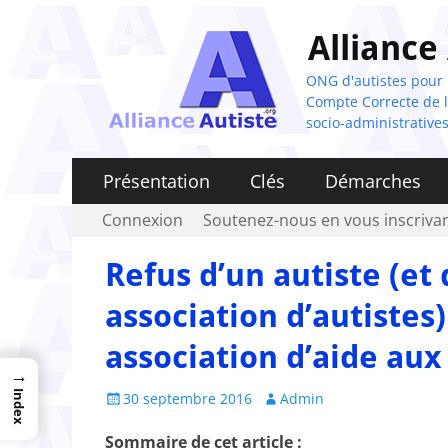
Alliance
ONG d'autistes pour la
Compte Correcte de l'
socio-administratives
Menu
Aller
Présentation
Clés
Démarches
au
principal
Menu
Aller
Connexion
Soutenez-nous en vous inscrivan
contenu
au
secondaire
contenu
Refus d’un autiste (et
association d’autistes
association d’aide aux
→
Posted
Author
Index
30 septembre 2016
Admin
on
Sommaire de cet article :