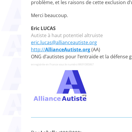
problème, et les raisons de cette exclusion d’
Merci beaucoup.
Eric LUCAS
Autiste à haut potentiel altruiste
eric.lucas@allianceautiste.org
http://
AllianceAutiste.org
(
AA)
ONG d’autistes pour l’entraide et la défense g
enregistrée en France sous le numéro W691085867