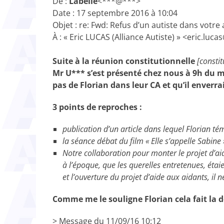
De :
Labelle
<***@***>
Date : 17 septembre 2016 à 10:04
Objet : re: Fwd: Refus d’un autiste dans votre
À : « Eric LUCAS (Alliance Autiste) » <eric.luc
Suite à la réunion constitutionnelle
[constit
Mr U*** s’est présenté chez nous à 9h du
pas de Florian dans leur CA
et qu’il enverra
3 points de reproches :
publication d’un article dans lequel Florian té
la séance débat du film « Elle s’appelle Sabine 
Notre collaboration pour monter le projet d’ai
à l’époque, que les querelles entretenues,
étaie
et l’ouverture du projet d’aide aux aidants, il n
Comme me le souligne Florian cela fait la d
> Message du 11/09/16 10:12