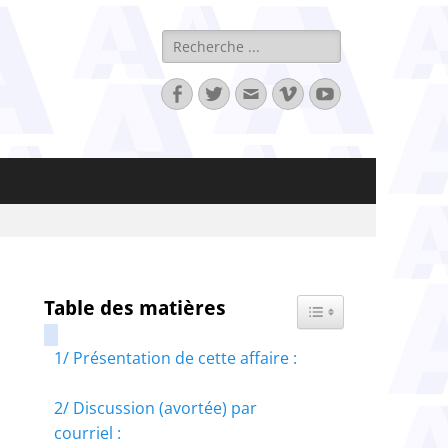
Rechercher :
Facebook
Twitter
Adresse
Vimeo
YouTube
de
contact
Table des matières
Toggle Table of Content
1/ Présentation de cette affaire :
2/ Discussion (avortée) par
courriel :