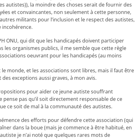
des autistes)), la moindre des choses serait de fournir des
étayées et convaincantes, non seulement à cette personne,
tres militants pour l’inclusion et le respect des autistes,
e incohérence.
DPH ONU, qui dit que les handicapés doivent participer
s les organismes publics, il me semble que cette règle
s associations oeuvrant pour les handicapés (au moins
le monde, et les associations sont libres, mais il faut être
nt des exceptions aussi graves, à mon avis.
propositions pour aider ce jeune autiste souffrant
ne pense pas qu’il soit directement responsable de ce
 que ce soit de mal à la communauté des autistes.
véhémence des efforts pour défendre cette association (qui
traîner dans la boue (mais je commence à être habitué, en
 autiste je n’ai noté que quelques rares mots de