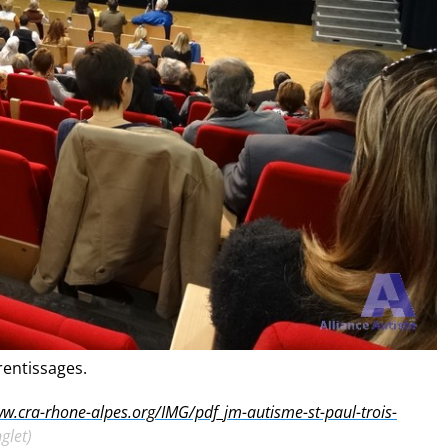
rentissages.
ww.cra-rhone-alpes.org/IMG/pdf_jm-autisme-st-paul-trois-
glet)