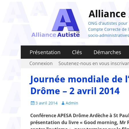
Alliance
ONG d'autistes pour la
Compte Correcte de l'
socio-administratives
Menu
Aller
Présentation
Clés
Démarches
au
principal
Menu
Aller
Connexion
Soutenez-nous en vous inscrivan
contenu
au
secondaire
contenu
Journée mondiale de l
Drôme – 2 avril 2014
Posted
Author
3 avril 2014
Admin
on
Conférence APESA Drôme Ardèche à St Paul Tr
présentation du livre « Good morning, Mr 