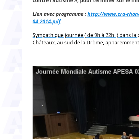
contre l’autisme », pour terminer sur le fi
Lien avec programme :
http://www.cra-rhone
04-2014.pdf
Sympathique journée ( de 9h à 22h !) dans la 
Châteaux, au sud de la Drôme, apparemment p