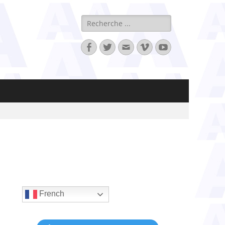
Rechercher :
Facebook
Twitter
Adresse
Vimeo
YouTube
de
contact
French