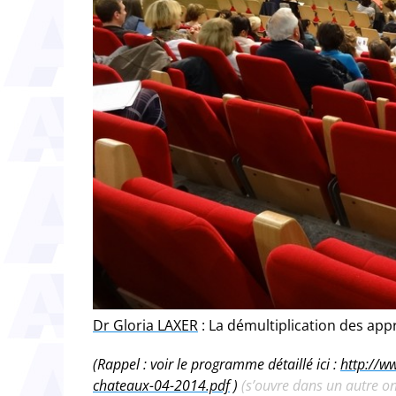
Dr Gloria LAXER
: La démultiplication des app
(Rappel : voir le programme détaillé ici :
http://w
chateaux-04-2014.pdf
)
(s’ouvre dans un autre on