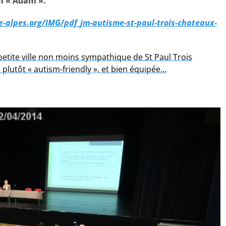
lm « Adam ».
-alpes.org/IMG/pdf_jm-autisme-st-paul-trois-chateaux-
petite ville non moins sympathique de St Paul Trois
lutôt « autism-friendly », et bien équipée…