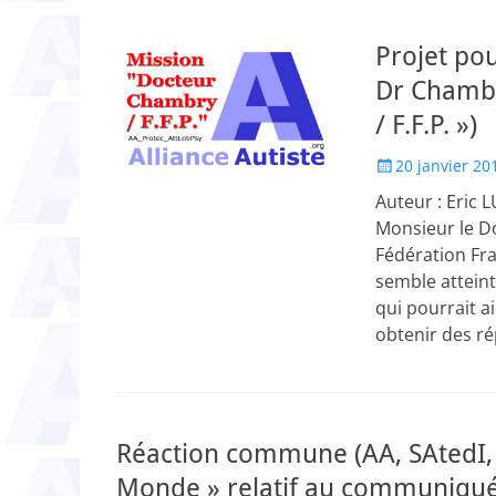
Projet po
Dr Chambr
/ F.F.P. »)
Posted
20 janvier 20
on
Auteur : Eric 
Monsieur le D
Fédération Fra
semble attein
qui pourrait ai
obtenir des r
Réaction commune (AA, SAtedI, 4A
Monde » relatif au communiqué 