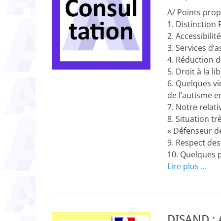
on
A/ Points pro
1. Distinction
2. Accessibili
3. Services d’a
4. Réduction d
5. Droit à la l
6. Quelques v
de l’autisme e
7. Notre relat
8. Situation tr
« Défenseur de
9. Respect des
10. Quelques 
Lire plus …
DISAND : A