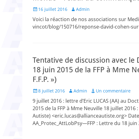
Posted
Author
16 juillet 2016
Admin
on
Voici la réaction de nos associations sur Media
vincot/blog/150716/reponse-david-cohen-sur
Tentative de discussion avec le
18 juin 2015 de la FFP à Mme N
F.F.P. »)
Posted
Author
8 juillet 2016
Admin
Un commentaire
on
9 juillet 2016 : lettre d’Eric LUCAS (AA) au Do
2015 de la FFP à Mme Neuville 18 juillet 2016 :
Autiste) <eric.lucas@allianceautiste.org> Date 
AA_Protec_AttLobPsy—FFP : Lettre du 18 juin