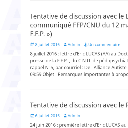
Tentative de discussion avec l
communiqué FFP/CNU du 12 mai
F.F.P. »)
Posted
Author
8 juillet 2016
Admin
Un commentaire
on
8 juillet 2016 : lettre d’Eric LUCAS (AA) au
presse de la F.F.P. , du C.N.U. de pédo­psychi
rappel N°5, par courriel : De : Alliance Autis
09:59 Objet : Remarques importantes à prop
Tentative de discussion avec le
Posted
Author
6 juillet 2016
Admin
on
24 juin 2016 : première lettre d’Eric LUCAS 