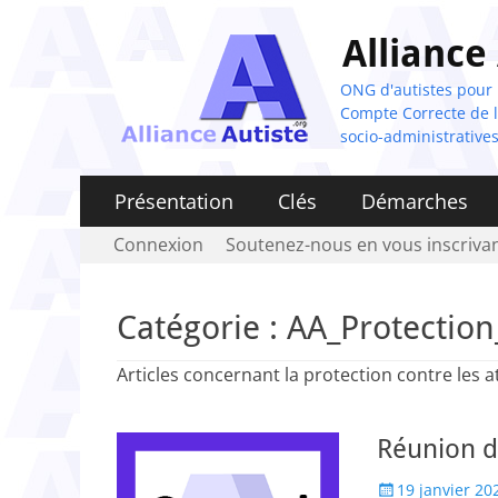
Alliance
ONG d'autistes pour la
Compte Correcte de l'
socio-administratives
Menu
Aller
Présentation
Clés
Démarches
au
principal
Menu
Aller
Connexion
Soutenez-nous en vous inscrivan
contenu
au
secondaire
contenu
Catégorie :
AA_Protection
Articles concernant la protection contre les 
Réunion d
Posted
19 janvier 20