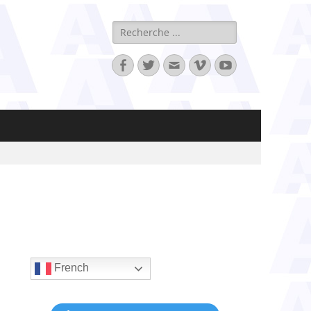
Rechercher :
Facebook
Twitter
Adresse
Vimeo
YouTube
de
contact
French