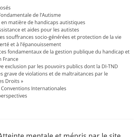
posés
 Fondamentale de l’Autisme
té en matière de handicaps autistiques
ssistance et aides pour les autistes
es souffrances socio-générées et protection de la vie
iberté et à l’épanouissement
ices fondamentaux de la gestion publique du handicap et
n France
ive exclusion par les pouvoirs publics dont la DI-TND
ès grave de violations et de maltraitances par le
s Droits »
 Conventions Internationales
perspectives
tteinte mentale et mépris par le site