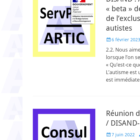
« beta » d
de l’exclu
autistes
Posted
6 février 202
on
2.2. Nous aime
lorsque l’on s
« Qu’est-ce qu
L’autisme est 
est immédiatem
Réunion d
/ DISAND
Posted
A
7 juin 2022