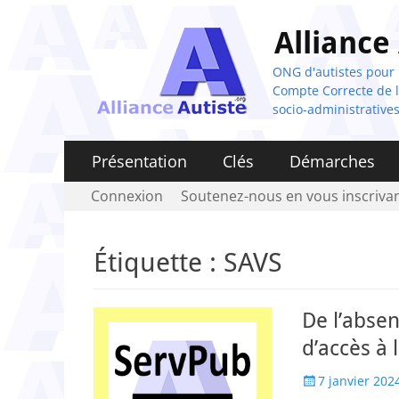
Alliance
ONG d'autistes pour la
Compte Correcte de l'
socio-administratives
Menu
Aller
Présentation
Clés
Démarches
au
principal
Menu
Aller
Connexion
Soutenez-nous en vous inscrivan
contenu
au
secondaire
contenu
Étiquette :
SAVS
De l’absen
d’accès à 
Posted
7 janvier 202
on