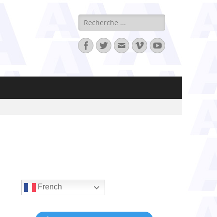
Rechercher :
Facebook
Twitter
Adresse
Vimeo
YouTube
de
contact
French