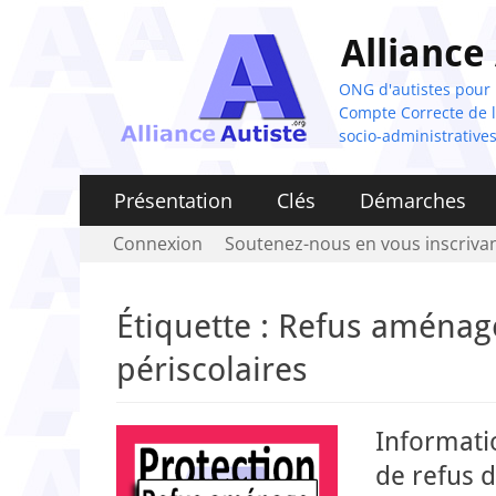
Alliance
ONG d'autistes pour la
Compte Correcte de l'
socio-administratives
Menu
Aller
Présentation
Clés
Démarches
au
principal
Menu
Aller
Connexion
Soutenez-nous en vous inscrivan
contenu
au
secondaire
contenu
Étiquette :
Refus aménage
périscolaires
Informatio
de refus 