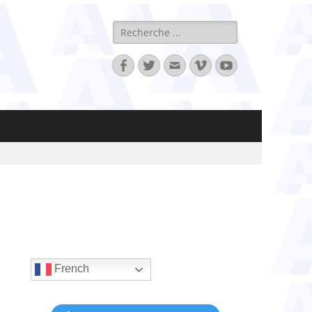
Rechercher :
Facebook
Twitter
Adresse
Vimeo
YouTube
de
contact
French