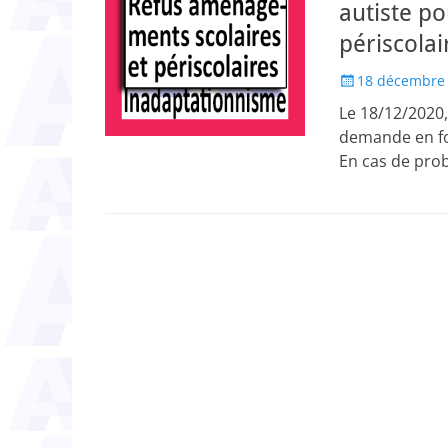
autiste po
périscolai
Posted
18 décembre
on
Le 18/12/2020,
demande en fou
En cas de pro