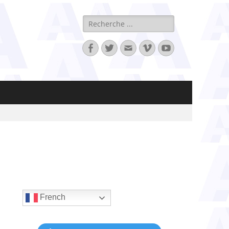
Rechercher :
Facebook
Twitter
Adresse
Vimeo
YouTube
de
contact
French