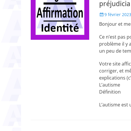
préjudicia
Posted
9 février 202
on
Bonjour et mer
Ce n’est pas p
problème il y 
un peu de temp
Votre site aff
corriger, et mê
explications (c
L’autisme
Définition
L’autisme est