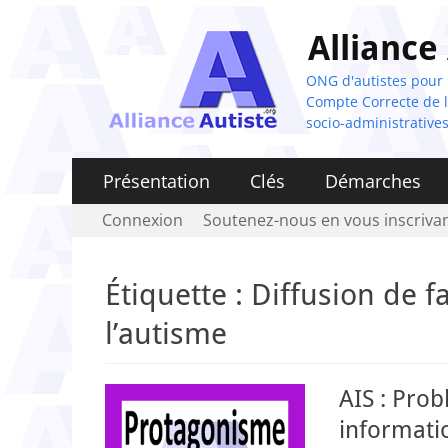
Alliance
ONG d'autistes pour la
Compte Correcte de l'
socio-administratives
Menu
Aller
Présentation
Clés
Démarches
au
principal
Menu
Aller
Connexion
Soutenez-nous en vous inscrivan
contenu
au
secondaire
contenu
Étiquette :
Diffusion de f
l’autisme
AIS : Pro
informatio