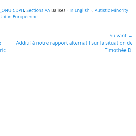
l_ONU-CDPH
,
Sections AA
Balises
- In English -
,
Autistic Minority
Union Européenne
Suivant →
Article
e
Additif à notre rapport alternatif sur la situation de
suivant :
ric
Timothée D.