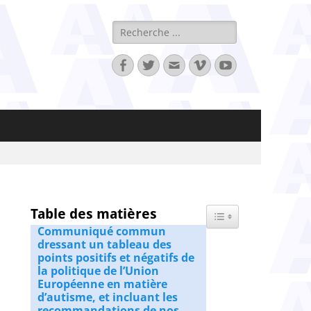
Rechercher :
Facebook
Twitter
Adresse
Vimeo
YouTube
de
contact
Table des matières
Toggle Table of Content
Communiqué commun
dressant un tableau des
points positifs et négatifs de
la politique de l’Union
Européenne en matière
d’autisme, et incluant les
recommandations de nos