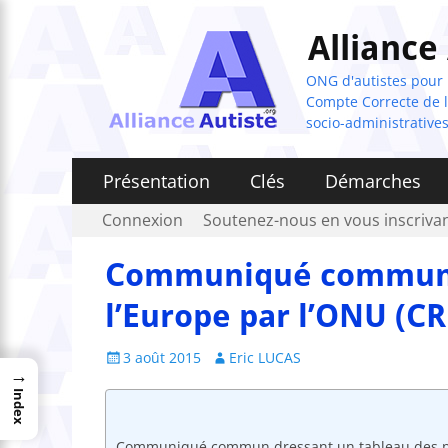
Alliance
ONG d'autistes pour la
Compte Correcte de l'
socio-administratives
Menu
Aller
Présentation
Clés
Démarches
au
principal
Menu
Aller
Connexion
Soutenez-nous en vous inscrivan
contenu
au
secondaire
contenu
Communiqué commun à
l’Europe par l’ONU (C
Posted
Author
3 août 2015
Eric LUCAS
→
on
Index
Communiqué commun dressant un tableau des point