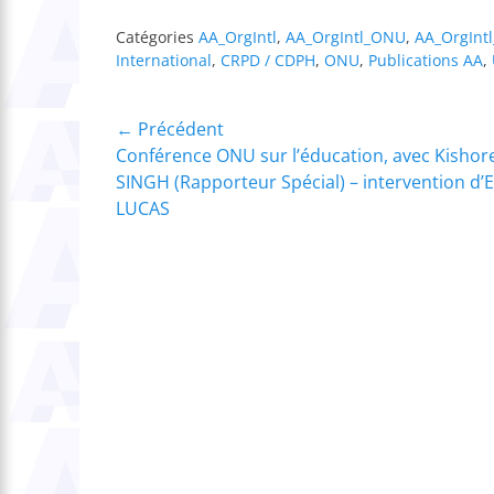
Catégories
AA_OrgIntl
,
AA_OrgIntl_ONU
,
AA_OrgInt
International
,
CRPD / CDPH
,
ONU
,
Publications AA
,
Navigation
← Précédent
Article
Conférence ONU sur l’éducation, avec Kishor
de
précédent :
SINGH (Rapporteur Spécial) – intervention d’E
l’article
LUCAS